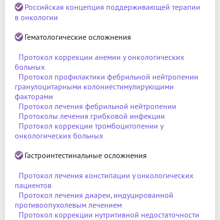
Российская концепция поддерживающей терапии
в онкологии
Гематологические осложнения
Протокол коррекции анемии у онкологических
больных
Протокол профилактики фебрильной нейтропении
гранулоцитарными колониестимулирующими
факторами
Протокол лечения фебрильной нейтропении
Протоколы лечения грибковой инфекции
Протокол коррекции тромбоцитопении у
онкологических больных
Гастроинтестинальные осложнения
Протокол лечения констипации у онкологических
пациентов
Протокол лечения диареи, индуцированной
противоопухолевым лечением
Протокол коррекции нутритивной недостаточности