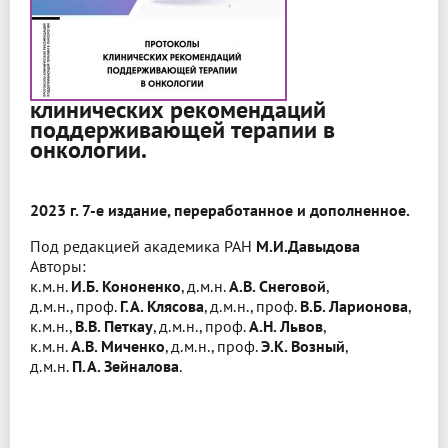
клинических рекомендаций
поддерживающей терапии в
онкологии.
2023 г. 7-е издание, переработанное и дополненное.
Под редакцией академика РАН
М.И.Давыдова
Авторы:
к.м.н.
И.Б. Кононенко
, д.м.н.
А.В. Снеговой
,
д.м.н., проф.
Г.А. Клясова
, д.м.н., проф.
В.Б. Ларионова
,
к.м.н.,
В.В. Петкау
, д.м.н., проф.
А.Н. Львов
,
к.м.н.
А.В. Миченко
, д.м.н., проф.
Э.К. Возный
,
д.м.н.
П.А. Зейналова
.