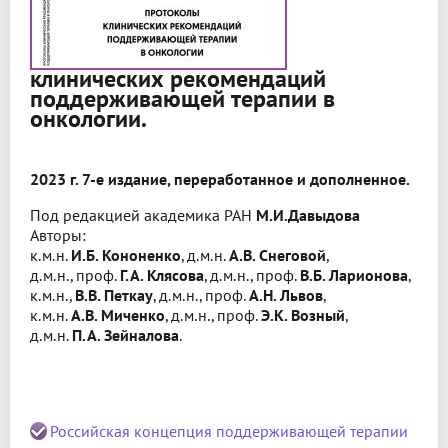
клинических рекомендаций
поддерживающей терапии в
онкологии.
2023 г. 7-е издание, переработанное и дополненное.
Под редакцией академика РАН
М.И.Давыдова
Авторы:
к.м.н.
И.Б. Кононенко
, д.м.н.
А.В. Снеговой
,
д.м.н., проф.
Г.А. Клясова
, д.м.н., проф.
В.Б. Ларионова
,
к.м.н.,
В.В. Петкау
, д.м.н., проф.
А.Н. Львов
,
к.м.н.
А.В. Миченко
, д.м.н., проф.
Э.К. Возный
,
д.м.н.
П.А. Зейналова
.
Российская концепция поддерживающей терапии