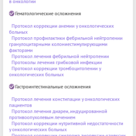
в онкологии
Гематологические осложнения
Протокол коррекции анемии у онкологических
больных
Протокол профилактики фебрильной нейтропении
гранулоцитарными колониестимулирующими
факторами
Протокол лечения фебрильной нейтропении
Протоколы лечения грибковой инфекции
Протокол коррекции тромбоцитопении у
онкологических больных
Гастроинтестинальные осложнения
Протокол лечения констипации у онкологических
пациентов
Протокол лечения диареи, индуцированной
противоопухолевым лечением
Протокол коррекции нутритивной недостаточности
у онкологических больных
Протокол коррекции синдрома анорексии-кахексии