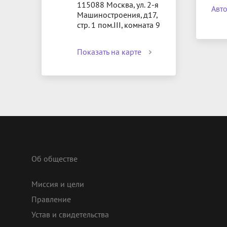
115088 Москва, ул. 2-я
Авто
Машиностроения, д17,
стр. 1 пом.III, комната 9
Показать на карте
Об обществе
Миссия и цели
Правление
Устав и свидетельства