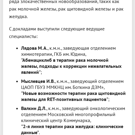
ряда злокачественных новообразований, таких как
рак молочной железы, рак щитовидной железы и рак
желудка.
С докладами выступили следующие ведущие
специалисты:
Лядова М.А.
, к.м.н., заведующая отделением
химиотерапии, ГКБ им. Юдина,
"Абемациклиб в терапии рака молочной
железы, подходы к коррекции нежелательных
явлений"
;
Мыслевцев И.В.
, к.м.н., заведующий отделением
ЦАОП ГБУЗ ММКНЦ им. Боткина ДЗМ»,
"Новые возможности терапии рака щитовидной
железы для RET-позитивных пациентов"
;
Валкин Д.Л.
, к.м.н., заведующий онкологическим
отделением Московский многопрофильный
клинический центр Kоммунарка,
"2-я линия терапии рака желудка: клинические
данные"
.